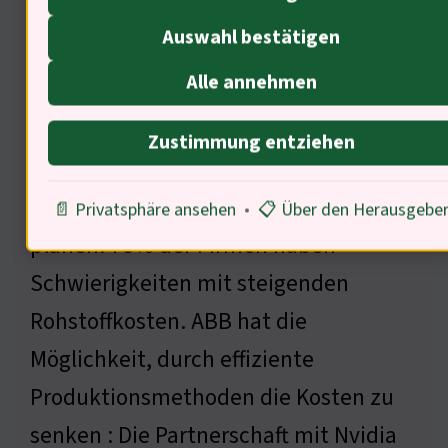
Auswahl bestätigen
Alle annehmen
Zustimmung entziehen
Unternehmen müssen strategisch
📄 Privatsphäre ansehen
•
📋 Über den Herausgebe
planen. 78% der Firmen haben
Schwierigkeiten mit steigenden
Rohstoffkosten. ABB hat die
Möglichkeit, durch effiziente
Produktionsmethoden die Kosten zu
senken : Die Partnerschaft mit Nvidia