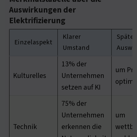
Auswirkungen der
Elektrifizierung
Klarer
Späte
Einzelaspekt
Umstand
Auswi
13% der
um Pro
Kulturelles
Unternehmen
optimi
setzen auf KI
75% der
Unternehmen
um
Technik
erkennen die
wettbe