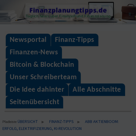
Skip
Finanzplanungtipps.de
to
Täglich News über Finanzen und Finanzplanung
content
Newsportal
Finanz-Tipps
Finanzen-News
Bitcoin & Blockchain
Unser Schreiberteam
Die Idee dahinter
Alle Abschnitte
Seitenübersicht
ÜBERSICHT
FINANZ-TIPPS
ABB AKTIENBOOM:
▶
▶
Pfadleiste
ERFOLG, ELEKTRIFIZIERUNG, KI-REVOLUTION