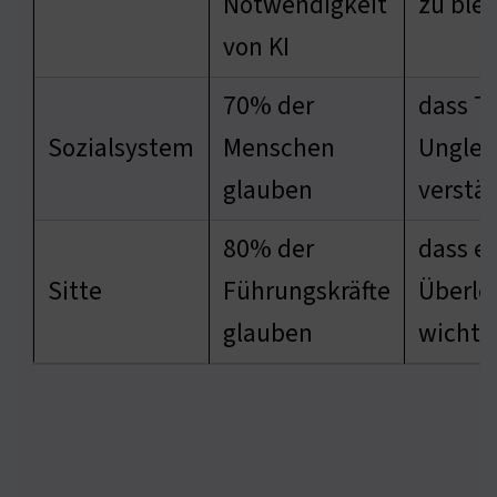
Notwendigkeit
zu ble
von KI
70% der
dass T
Sozialsystem
Menschen
Unglei
glauben
verstä
80% der
dass e
Sitte
Führungskräfte
Überle
glauben
wichtig